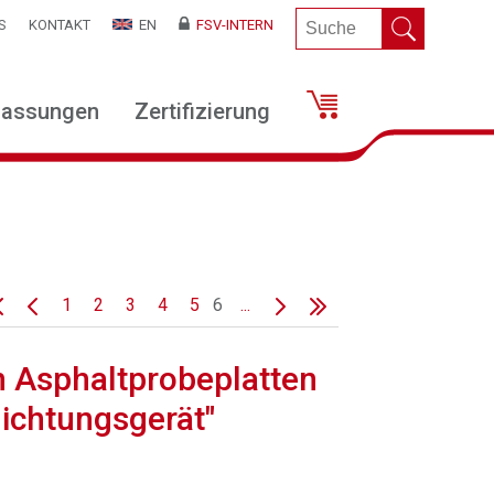
S
KONTAKT
EN
FSV-INTERN
lassungen
Zertifizierung
1
2
3
4
5
6
...
n Asphaltprobeplatten
ichtungsgerät"