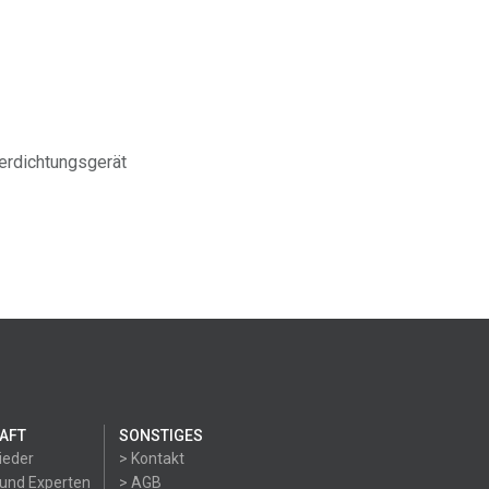
erdichtungsgerät
AFT
SONSTIGES
ieder
> Kontakt
 und Experten
> AGB