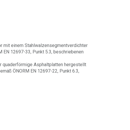
bor mit einem Stahlwalzensegmentverdichter
M EN 12697-33, Punkt 5.3, beschriebenen
 quaderförmige Asphaltplatten hergestellt
s gemäß ÖNORM EN 12697-22, Punkt 6.3,