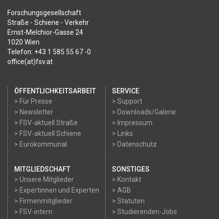
Forschungsgesellschaft
Straße - Schiene - Verkehr
Ernst-Melchior-Gasse 24
1020 Wien
Telefon: +43 1 585 55 67 -0
office(at)fsv.at
ÖFFENTLICHKEITSARBEIT
SERVICE
> Für Presse
> Support
> Newsletter
> Downloads/Galerie
> FSV-aktuell Straße
> Impressum
> FSV-aktuell Schiene
> Links
> Eurokommunal
> Datenschutz
MITGLIEDSCHAFT
SONSTIGES
> Unsere Mitglieder
> Kontakt
> Expertinnen und Experten
> AGB
> Firmenmitglieder
> Statuten
> FSV-intern
> Studierenden-Jobs