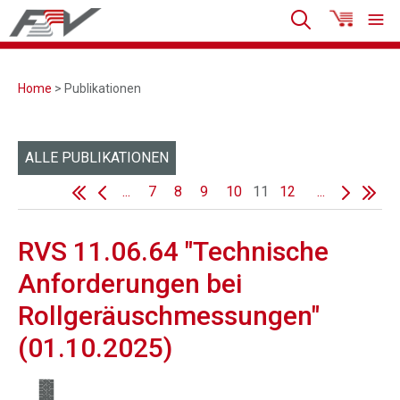
Home
> Publikationen
ALLE PUBLIKATIONEN
...
7
8
9
10
11
12
...
RVS 11.06.64 "Technische
Anforderungen bei
Rollgeräuschmessungen"
(01.10.2025)