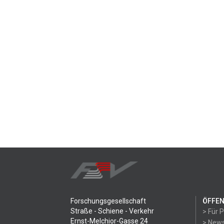
Forschungsgesellschaft
ÖFFEN
Straße - Schiene - Verkehr
> Für 
Ernst-Melchior-Gasse 24
> News