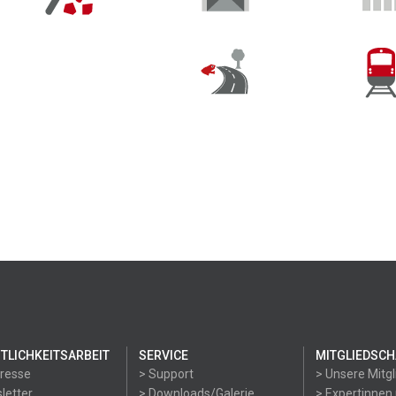
TLICHKEITSARBEIT
SERVICE
MITGLIEDSCH
Presse
> Support
> Unsere Mitgl
letter
> Downloads/Galerie
> Expertinnen