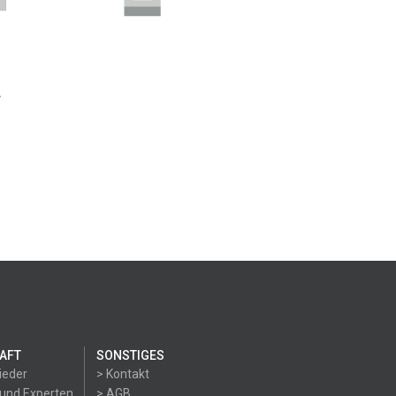
AFT
SONSTIGES
ieder
> Kontakt
 und Experten
> AGB