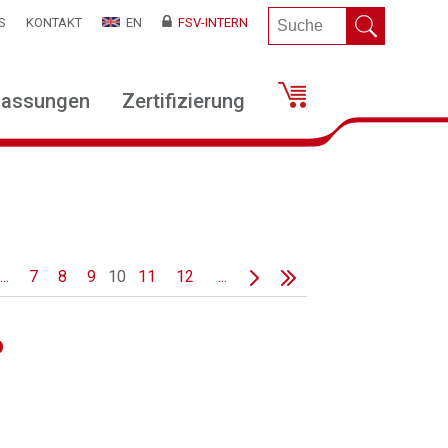
S
KONTAKT
EN
FSV-INTERN
lassungen
Zertifizierung
...
7
8
9
10
11
12
...
6