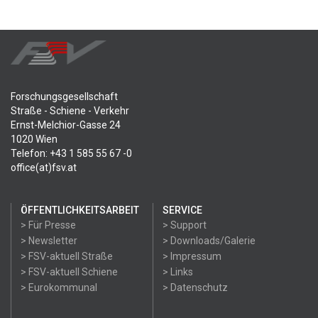
Forschungsgesellschaft
Straße - Schiene - Verkehr
Ernst-Melchior-Gasse 24
1020 Wien
Telefon: +43 1 585 55 67 -0
office(at)fsv.at
ÖFFENTLICHKEITSARBEIT
SERVICE
> Für Presse
> Support
> Newsletter
> Downloads/Galerie
> FSV-aktuell Straße
> Impressum
> FSV-aktuell Schiene
> Links
> Eurokommunal
> Datenschutz