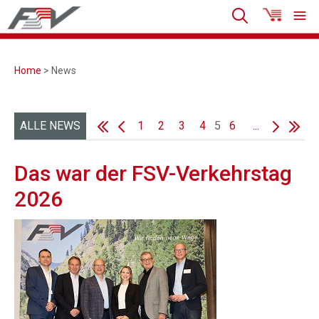
Home
> News
ALLE NEWS
1
2
3
4
5
6
...
Das war der FSV-Verkehrstag
2026