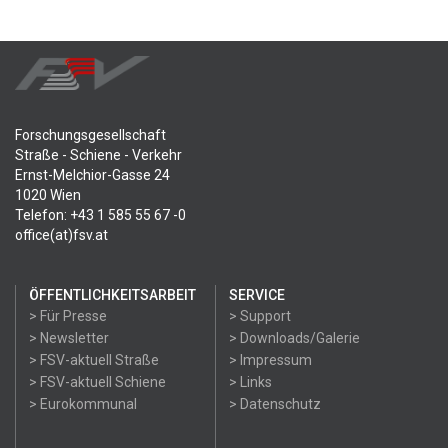
Forschungsgesellschaft
Straße - Schiene - Verkehr
Ernst-Melchior-Gasse 24
1020 Wien
Telefon: +43 1 585 55 67 -0
office(at)fsv.at
ÖFFENTLICHKEITSARBEIT
SERVICE
> Für Presse
> Support
> Newsletter
> Downloads/Galerie
> FSV-aktuell Straße
> Impressum
> FSV-aktuell Schiene
> Links
> Eurokommunal
> Datenschutz