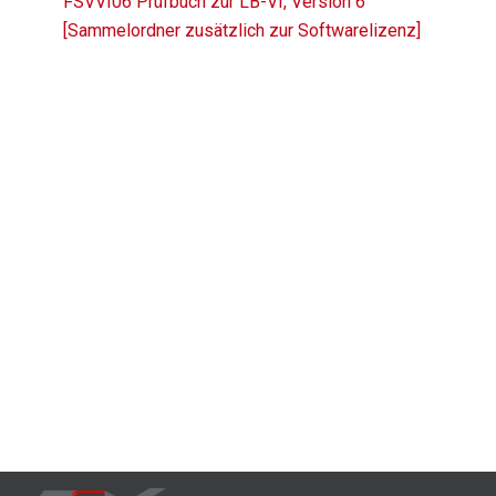
FSVVI06 Prüfbuch zur LB-VI, Version 6
[Sammelordner zusätzlich zur Softwarelizenz]