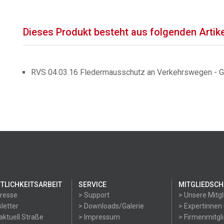
Dieses Produkt besteht aus folgenden Artik
RVS 04.03.16 Fledermausschutz an Verkehrswegen - G
TLICHKEITSARBEIT
SERVICE
MITGLIEDSCH
Presse
> Support
> Unsere Mitgl
letter
> Downloads/Galerie
> Expertinnen
aktuell Straße
> Impressum
> Firmenmitgl