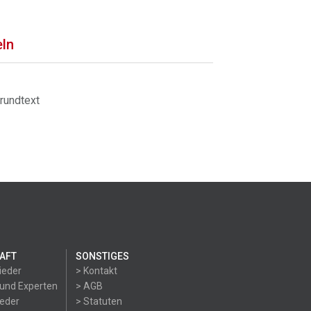
eln
rundtext
AFT
SONSTIGES
ieder
> Kontakt
 und Experten
> AGB
ieder
> Statuten