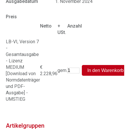
Ausgabedatum
1. November 2024
Preis
Netto
+
Anzahl
USt.
LB-VI, Version 7
-
Gesamtausgabe
- Lizenz
MEDIUM
€
gem.
[Download von
2.228,96
Normdatenträger
und PDF-
Ausgabe] -
UMSTIEG
Artikelgruppen