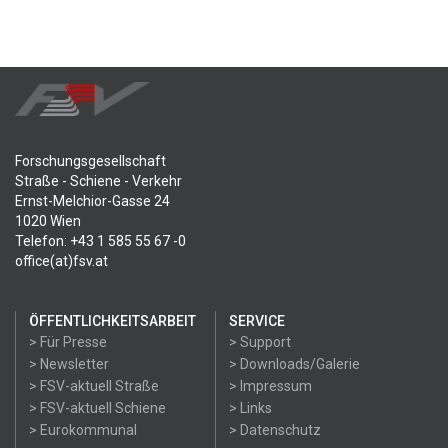
Forschungsgesellschaft
Straße - Schiene - Verkehr
Ernst-Melchior-Gasse 24
1020 Wien
Telefon: +43 1 585 55 67 -0
office(at)fsv.at
ÖFFENTLICHKEITSARBEIT
SERVICE
> Für Presse
> Support
> Newsletter
> Downloads/Galerie
> FSV-aktuell Straße
> Impressum
> FSV-aktuell Schiene
> Links
> Eurokommunal
> Datenschutz