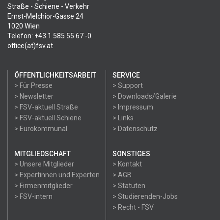
Straße - Schiene - Verkehr
Ernst-Melchior-Gasse 24
1020 Wien
Telefon: +43 1 585 55 67 -0
office(at)fsv.at
ÖFFENTLICHKEITSARBEIT
SERVICE
> Für Presse
> Support
> Newsletter
> Downloads/Galerie
> FSV-aktuell Straße
> Impressum
> FSV-aktuell Schiene
> Links
> Eurokommunal
> Datenschutz
MITGLIEDSCHAFT
SONSTIGES
> Unsere Mitglieder
> Kontakt
> Expertinnen und Experten
> AGB
> Firmenmitglieder
> Statuten
> FSV-intern
> Studierenden-Jobs
> Recht - FSV