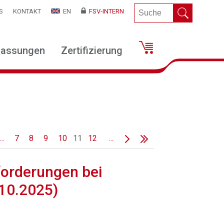
S
KONTAKT
EN
FSV-INTERN
lassungen
Zertifizierung
...
7
8
9
10
11
12
...
forderungen bei
10.2025)