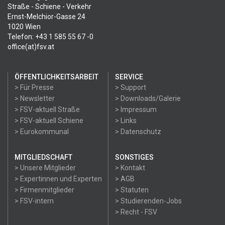
Straße - Schiene - Verkehr
Ernst-Melchior-Gasse 24
1020 Wien
Telefon: +43 1 585 55 67 -0
office(at)fsv.at
ÖFFENTLICHKEITSARBEIT
SERVICE
> Für Presse
> Support
> Newsletter
> Downloads/Galerie
> FSV-aktuell Straße
> Impressum
> FSV-aktuell Schiene
> Links
> Eurokommunal
> Datenschutz
MITGLIEDSCHAFT
SONSTIGES
> Unsere Mitglieder
> Kontakt
> Expertinnen und Experten
> AGB
> Firmenmitglieder
> Statuten
> FSV-intern
> Studierenden-Jobs
> Recht - FSV