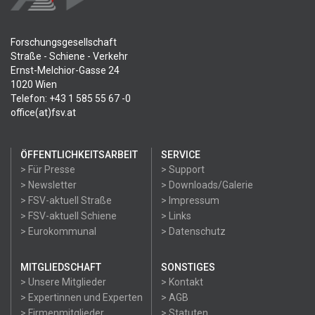
Forschungsgesellschaft
Straße - Schiene - Verkehr
Ernst-Melchior-Gasse 24
1020 Wien
Telefon: +43 1 585 55 67 -0
office(at)fsv.at
ÖFFENTLICHKEITSARBEIT
SERVICE
> Für Presse
> Support
> Newsletter
> Downloads/Galerie
> FSV-aktuell Straße
> Impressum
> FSV-aktuell Schiene
> Links
> Eurokommunal
> Datenschutz
MITGLIEDSCHAFT
SONSTIGES
> Unsere Mitglieder
> Kontakt
> Expertinnen und Experten
> AGB
> Firmenmitglieder
> Statuten