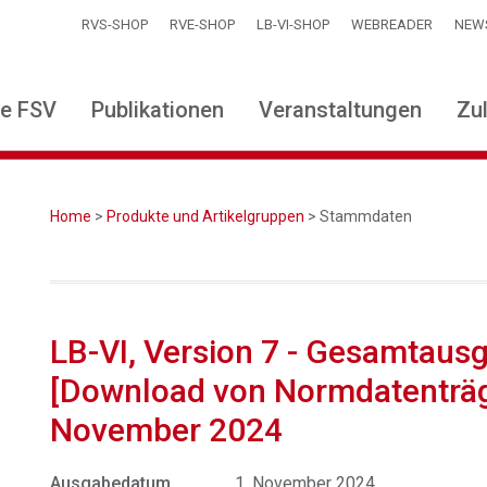
RVS-SHOP
RVE-SHOP
LB-VI-SHOP
WEBREADER
NEW
ie FSV
Publikationen
Veranstaltungen
Zu
Home
>
Produkte und Artikelgruppen
> Stammdaten
LB-VI, Version 7 - Gesamtaus
[Download von Normdatenträ
November 2024
Ausgabedatum
1. November 2024