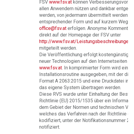
FSV
www.fsv.at
können Verbesserungsvorsch
allen Anwendern nützen und dankbar entge
werden, von jedermann übermittelt werden. Di
entsprechender Form und auf kurzem Weg pe
office@fsv.at
erfolgen. Anonyme Kommentare
direkt auf der Homepage der FSV unter
http://www.fsv.at/Leistungsbeschreibungen
mitgeteilt werden.
Die Veröffentlichung erfolgt kostengünstig 
neuer Technologien auf den Internetseiten de
www.fsv.at
. In komprimierter Form wird eine
Installationsroutine ausgegeben, mit der di
Format A 2063:2015 und eine Druckdatei im 
das eigene System übertragen werden.
Diese RVS wurde unter Einhaltung der Besti
Richtlinie (EU) 2015/1535 über ein Informati
dem Gebiet der Normen und technischen Vors
welches das Verfahren nach der Richtlinie (
kodifiziert, unter der Notifikationsnummer 2
notifiziert.