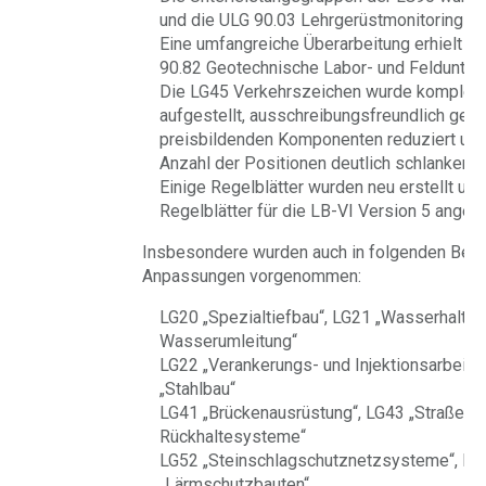
und die ULG 90.03 Lehrgerüstmonitoring neu
Eine umfangreiche Überarbeitung erhielt a
90.82 Geotechnische Labor- und Feldunter
Die LG45 Verkehrszeichen wurde komplett
aufgestellt, ausschreibungsfreundlich gesta
preisbildenden Komponenten reduziert und
Anzahl der Positionen deutlich schlanker ge
Einige Regelblätter wurden neu erstellt und
Regelblätter für die LB-VI Version 5 angep
Insbesondere wurden auch in folgenden Bere
Anpassungen vorgenommen:
LG20 „Spezialtiefbau“, LG21 „Wasserhaltun
Wasserumleitung“
LG22 „Verankerungs- und Injektionsarbeite
„Stahlbau“
LG41 „Brückenausrüstung“, LG43 „Straßena
Rückhaltesysteme“
LG52 „Steinschlagschutznetzsysteme“, LG
„Lärmschutzbauten“