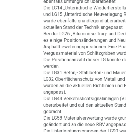
ebenfalls umfangreich überarbeitet.
Die LG14 „Unterirdische Wiederherstellung
und LG15 „Unterirdische Neuverlegung Rohr
wurde ebenfalls grundlegend überarbeitet 
aktuellen Stand der Technik angepasst.
Bei der LG26 „Bituminöse Trag- und Decksc
es einige Positionsänderungen und Neuau
Asphaltbewehrungspositionen. Eine Positio
Vergussmaterial von Schlitzgräben wurde
Die Positionsanzahl dieser LG konnte deutl
werden.
Die LG31 Beton,- Stahlbeton- und Mauerung
LG32 Oberflächenschutz von Metall und LG 
wurden an die aktuellen Richtlinien und No
angepasst.
Die LG44 Verkehrslichtsignalanlagen (VLS
überarbeitet und auf den aktuellen Stand d
gebracht.
Die LG58 Materialverwertung wurde grund
geändert und an die neue RBV angepasst.
Die Unterleistungsgruppen der LG90 wurde