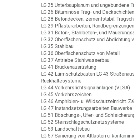
LG 25 Unterbauplanum und ungebundene Trag
LG 26 Bituminöse Trag- und Deckschichten
LG 28 Betondecken, zementstabil. Tragschich
LG 29 Pflasterarbeiten, Randbegrenzungen
LG 31 Beton-, Stahlbeton-, und Mauerungsarb
LG 32 Oberflächenschutz und Abdichtung von
LG 35 Stahlbau
LG 36 Oberflächenschutz von Metall
LG 37 Antriebe Stahlwasserbau
LG 41 Brückenausrüstung
LG 42 Lärmschutzbauten LG 43 Straßenausrü
Rückhaltesysteme
LG 44 Verkehrslichtsignalanlagen (VLSA)
LG 45 Verkehrszeichen
LG 46 Amphibien- u. Wildschutzeinricht. Zäun
LG 47 Instandsetzungsarbeiten Bauwerke
LG 51 Böschungs-, Ufer- und Sohlsicherung. 
LG 52 Steinschlagschutznetzsysteme
LG 53 Landschaftsbau
LG 57 Sanierung von Altlasten u. kontaminier