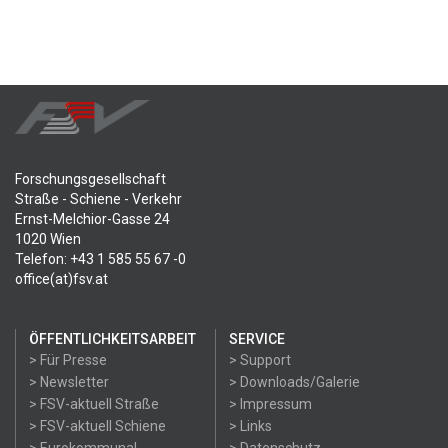
Forschungsgesellschaft
Straße - Schiene - Verkehr
Ernst-Melchior-Gasse 24
1020 Wien
Telefon: +43 1 585 55 67 -0
office(at)fsv.at
ÖFFENTLICHKEITSARBEIT
SERVICE
> Für Presse
> Support
> Newsletter
> Downloads/Galerie
> FSV-aktuell Straße
> Impressum
> FSV-aktuell Schiene
> Links