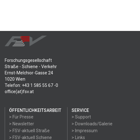
Forschungsgesellschaft
Straße - Schiene - Verkehr
Ernst-Melchior-Gasse 24
1020 Wien
Telefon: +43 1 585 55 67 -0
office(at)fsv.at
ÖFFENTLICHKEITSARBEIT
SERVICE
> Für Presse
> Support
> Newsletter
> Downloads/Galerie
> FSV-aktuell Straße
> Impressum
> FSV-aktuell Schiene
> Links