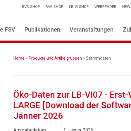
RVS-SHOP
RVE-SHOP
LB-VI-SHOP
WEBREADER
NEW
ie FSV
Publikationen
Veranstaltungen
Zu
Home
>
Produkte und Artikelgruppen
> Stammdaten
Öko-Daten zur LB-VI07 - Erst-V
LARGE [Download der Softwar
Jänner 2026
Ausgabedatum
1. Jänner 2026