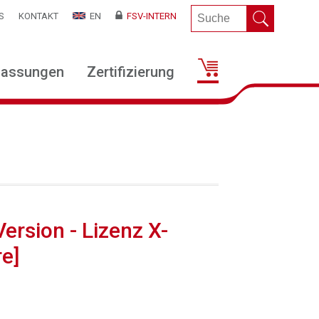
S
KONTAKT
EN
FSV-INTERN
lassungen
Zertifizierung
ersion - Lizenz X-
e]