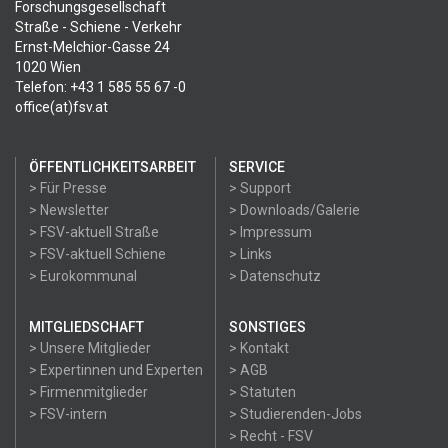
Forschungsgesellschaft
Straße - Schiene - Verkehr
Ernst-Melchior-Gasse 24
1020 Wien
Telefon: +43 1 585 55 67 -0
office(at)fsv.at
ÖFFENTLICHKEITSARBEIT
SERVICE
> Für Presse
> Support
> Newsletter
> Downloads/Galerie
> FSV-aktuell Straße
> Impressum
> FSV-aktuell Schiene
> Links
> Eurokommunal
> Datenschutz
MITGLIEDSCHAFT
SONSTIGES
> Unsere Mitglieder
> Kontakt
> Expertinnen und Experten
> AGB
> Firmenmitglieder
> Statuten
> FSV-intern
> Studierenden-Jobs
> Recht - FSV