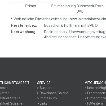
Primer
Bitumenlösung
Büsscherit Extra
BVE
* Verbindliche Firmenbezeichnung- bzw. Materialbezeic
Herstellerbez.
Büsscher & Hoffmann mit BVE D
Überwachung
Reaktionsharz: Überwachungsvertrag 
Abdichtungsbahnen: Überwachungsver
TLICHKEITSARBEIT
SERVICE
MITGLIEDSCH
Presse
> Support
> Unsere Mitgl
letter
> Downloads/Galerie
> Expertinnen
aktuell Straße
> Impressum
> Firmenmitgl
aktuell Schiene
> Links
> FSV-intern