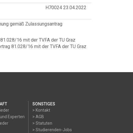
H70024 23.04.2022
hnung gemäß Zulassungsantrag
81.028/16 mit der TVFA der TU Graz
trag 81.028/16 mit der TVFA der TU Graz
AFT
SONSTIGES
ieder
> Kontakt
 und Experten
> AGB
ieder
> Statuten
> Studierenden-Jobs