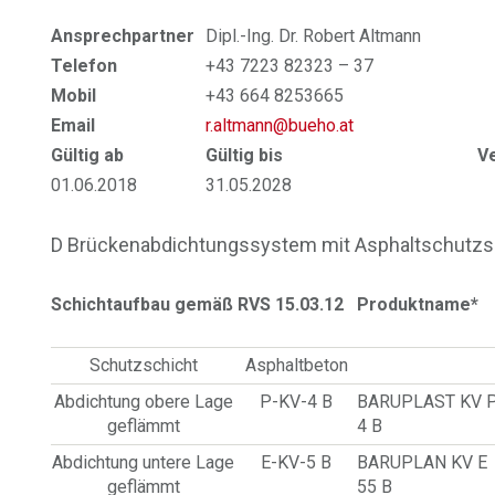
Ansprechpartner
Dipl.-Ing. Dr. Robert Altmann
Telefon
+43 7223 82323 – 37
Mobil
+43 664 8253665
Email
r.altmann@bueho.at
Gültig ab
Gültig bis
V
01.06.2018
31.05.2028
D Brückenabdichtungssystem mit Asphaltschutzs
Schichtaufbau gemäß RVS 15.03.12
Produktname*
Schutzschicht
Asphaltbeton
Abdichtung obere Lage
P-KV-4 B
BARUPLAST KV 
geflämmt
4 B
Abdichtung untere Lage
E-KV-5 B
BARUPLAN KV E
geflämmt
55 B