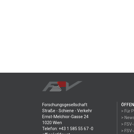
Forschungsgesellschaft
ÖFFEN
Straße - Schiene - Verkehr
> Für 
Ernst-Melchior-Gasse 24
> News
1020 Wien
> FSV-
Telefon: +43 1 585 55 67 -0
> FSV-