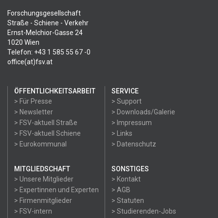
Forschungsgesellschaft
Straße - Schiene - Verkehr
Ernst-Melchior-Gasse 24
1020 Wien
Telefon: +43 1 585 55 67 -0
office(at)fsv.at
ÖFFENTLICHKEITSARBEIT
SERVICE
> Für Presse
> Support
> Newsletter
> Downloads/Galerie
> FSV-aktuell Straße
> Impressum
> FSV-aktuell Schiene
> Links
> Eurokommunal
> Datenschutz
MITGLIEDSCHAFT
SONSTIGES
> Unsere Mitglieder
> Kontakt
> Expertinnen und Experten
> AGB
> Firmenmitglieder
> Statuten
> FSV-intern
> Studierenden-Jobs