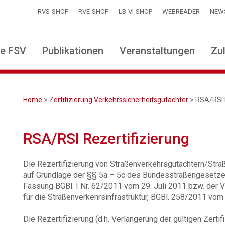
RVS-SHOP
RVE-SHOP
LB-VI-SHOP
WEBREADER
NEW
ie FSV
Publikationen
Veranstaltungen
Zu
Home
>
Zertifizierung Verkehrssicherheitsgutachter
> RSA/RSI 
RSA/RSI Rezertifizierung
Die Rezertifizierung von Straßenverkehrsgutachtern/Stra
auf Grundlage der §§ 5a – 5c des Bundesstraßengesetz
Fassung BGBl. I Nr. 62/2011 vom 29. Juli 2011 bzw. der
für die Straßenverkehrsinfrastruktur, BGBl. 258/2011 vom
Die Rezertifizierung (d.h. Verlängerung der gültigen Zerti