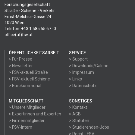
Forschungsgesellschaft
Straße - Schiene - Verkehr
Ernst-Melchior-Gasse 24
1020 Wien
Telefon: +43 1 585 55 67 -0
office(at)fsv.at
ÖFFENTLICHKEITSARBEIT
SERVICE
> Für Presse
> Support
> Newsletter
> Downloads/Galerie
> FSV-aktuell Straße
> Impressum
> FSV-aktuell Schiene
> Links
> Eurokommunal
> Datenschutz
MITGLIEDSCHAFT
SONSTIGES
> Unsere Mitglieder
> Kontakt
> Expertinnen und Experten
> AGB
> Firmenmitglieder
> Statuten
> FSV-intern
> Studierenden-Jobs
> Recht - FSV