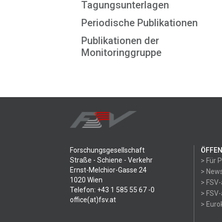
Tagungsunterlagen
Periodische Publikationen
Publikationen der
Monitoringgruppe
Forschungsgesellschaft
ÖFFEN
Straße - Schiene - Verkehr
> Für 
Ernst-Melchior-Gasse 24
> News
1020 Wien
> FSV-
Telefon: +43 1 585 55 67 -0
> FSV-
office(at)fsv.at
> Eur