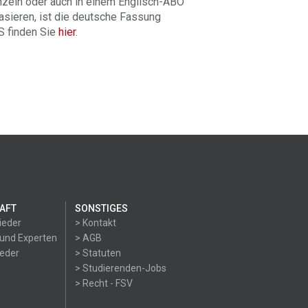
nzeln oder auch in einem Englisch-ABO
asieren, ist die deutsche Fassung
VS finden Sie
hier
.
AFT
SONSTIGES
ieder
> Kontakt
 und Experten
> AGB
ieder
> Statuten
> Studierenden-Jobs
> Recht - FSV