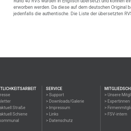
Rund 40 RVS wurden in Englisch übersetzt und können ei
erworben werden. Da diese auf dem deutschen Original b
jedenfalls die authentische. Die Liste der übersetzten R
TLICHKEITSARBEIT
SERVICE
MITGLIEDSCH
Presse
> Support
> Unsere Mitgl
letter
> Downloads/Galerie
> Expertinnen
aktuell Straße
> Impressum
> Firmenmitgl
aktuell Schiene
> Links
> FSV-intern
okommunal
> Datenschutz