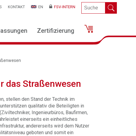
S
KONTAKT
EN
FSV-INTERN
lassungen
Zertifizierung
traßenwesen
für das Straßenwesen
n, stellen den Stand der Technik im
nterstützen qualitativ die Beteiligten in
iviltechniker, Ingenieurbüros, Baufirmen,
rleistet einerseits ein einheitliches
nfrastruktur, andererseits wird dem Nutzer
alitätsniveau geboten und somit ein