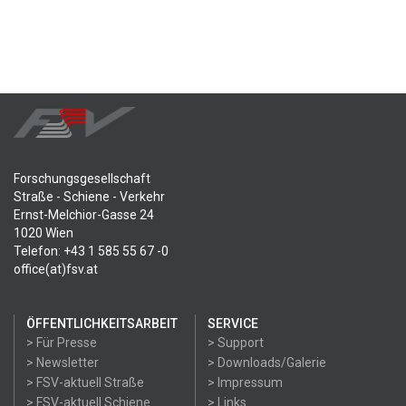
Forschungsgesellschaft
Straße - Schiene - Verkehr
Ernst-Melchior-Gasse 24
1020 Wien
Telefon: +43 1 585 55 67 -0
office(at)fsv.at
ÖFFENTLICHKEITSARBEIT
SERVICE
> Für Presse
> Support
> Newsletter
> Downloads/Galerie
> FSV-aktuell Straße
> Impressum
> FSV-aktuell Schiene
> Links