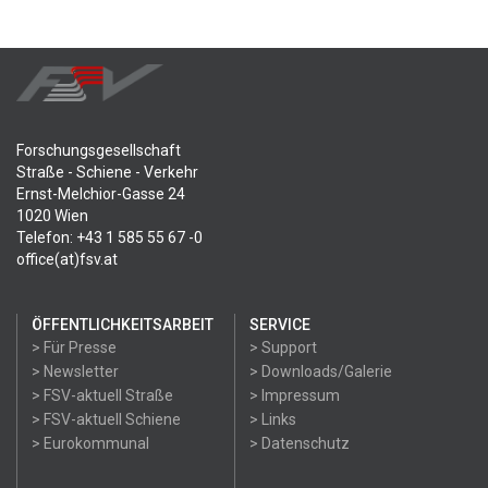
Forschungsgesellschaft
Straße - Schiene - Verkehr
Ernst-Melchior-Gasse 24
1020 Wien
Telefon: +43 1 585 55 67 -0
office(at)fsv.at
ÖFFENTLICHKEITSARBEIT
SERVICE
> Für Presse
> Support
> Newsletter
> Downloads/Galerie
> FSV-aktuell Straße
> Impressum
> FSV-aktuell Schiene
> Links
> Eurokommunal
> Datenschutz