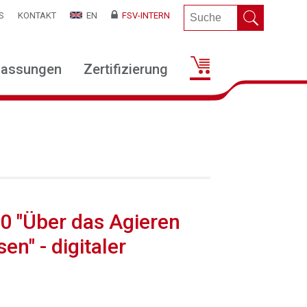
S
KONTAKT
EN
FSV-INTERN
lassungen
Zertifizierung
20 "Über das Agieren
n" - digitaler