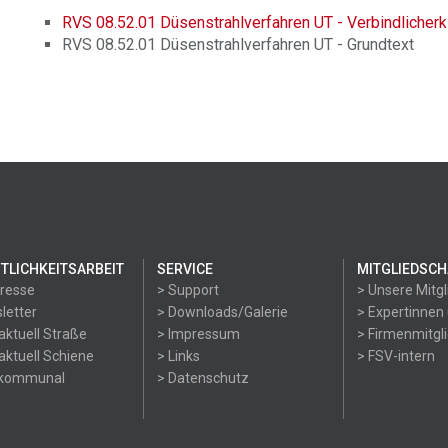
RVS 08.52.01 Düsenstrahlverfahren UT - Verbindlicherk
RVS 08.52.01 Düsenstrahlverfahren UT - Grundtext
TLICHKEITSARBEIT
SERVICE
MITGLIEDSCH
Presse
> Support
> Unsere Mitgl
letter
> Downloads/Galerie
> Expertinnen
aktuell Straße
> Impressum
> Firmenmitgl
aktuell Schiene
> Links
> FSV-intern
okommunal
> Datenschutz