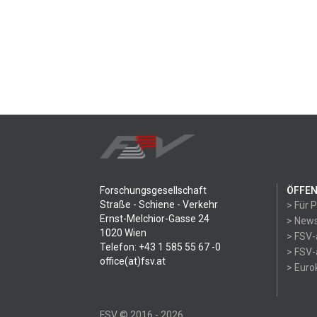
Forschungsgesellschaft
ÖFFEN
Straße - Schiene - Verkehr
> Für 
Ernst-Melchior-Gasse 24
> News
1020 Wien
> FSV-
Telefon: +43 1 585 55 67 -0
> FSV-
office(at)fsv.at
> Eur
FSV © 2016 - 2026