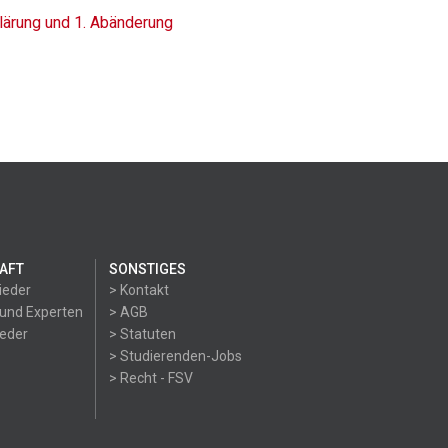
lärung und 1. Abänderung
AFT
SONSTIGES
ieder
> Kontakt
 und Experten
> AGB
ieder
> Statuten
> Studierenden-Jobs
> Recht - FSV