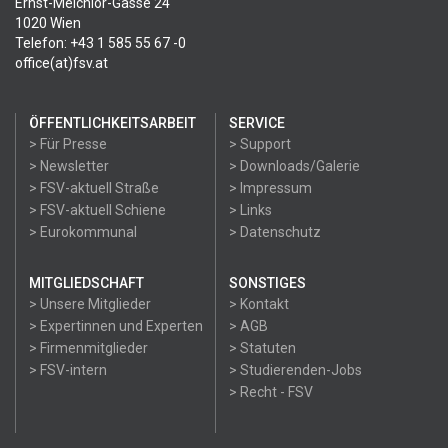
Ernst-Melchior-Gasse 24
1020 Wien
Telefon: +43 1 585 55 67 -0
office(at)fsv.at
ÖFFENTLICHKEITSARBEIT
SERVICE
> Für Presse
> Support
> Newsletter
> Downloads/Galerie
> FSV-aktuell Straße
> Impressum
> FSV-aktuell Schiene
> Links
> Eurokommunal
> Datenschutz
MITGLIEDSCHAFT
SONSTIGES
> Unsere Mitglieder
> Kontakt
> Expertinnen und Experten
> AGB
> Firmenmitglieder
> Statuten
> FSV-intern
> Studierenden-Jobs
> Recht - FSV