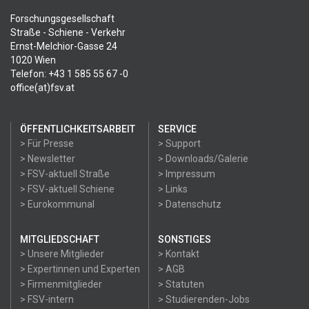
Forschungsgesellschaft
Straße - Schiene - Verkehr
Ernst-Melchior-Gasse 24
1020 Wien
Telefon: +43 1 585 55 67 -0
office(at)fsv.at
ÖFFENTLICHKEITSARBEIT
SERVICE
> Für Presse
> Support
> Newsletter
> Downloads/Galerie
> FSV-aktuell Straße
> Impressum
> FSV-aktuell Schiene
> Links
> Eurokommunal
> Datenschutz
MITGLIEDSCHAFT
SONSTIGES
> Unsere Mitglieder
> Kontakt
> Expertinnen und Experten
> AGB
> Firmenmitglieder
> Statuten
> FSV-intern
> Studierenden-Jobs