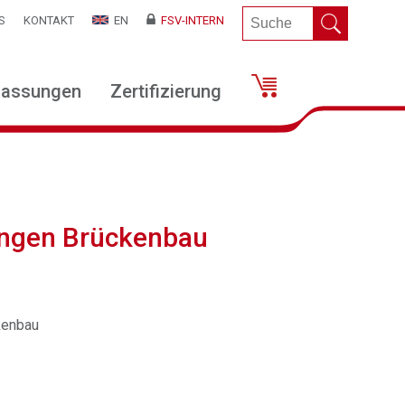
S
KONTAKT
EN
FSV-INTERN
lassungen
Zertifizierung
rungen Brückenbau
kenbau