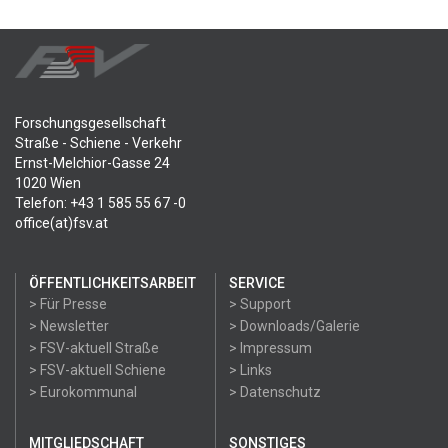
Forschungsgesellschaft
Straße - Schiene - Verkehr
Ernst-Melchior-Gasse 24
1020 Wien
Telefon: +43 1 585 55 67 -0
office(at)fsv.at
ÖFFENTLICHKEITSARBEIT
SERVICE
> Für Presse
> Support
> Newsletter
> Downloads/Galerie
> FSV-aktuell Straße
> Impressum
> FSV-aktuell Schiene
> Links
> Eurokommunal
> Datenschutz
MITGLIEDSCHAFT
SONSTIGES