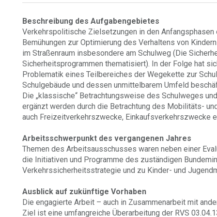
Beschreibung des Aufgabengebietes
Verkehrspolitische Zielsetzungen in den Anfangsphasen 
Bemühungen zur Optimierung des Verhaltens von Kinder
im Straßenraum insbesondere am Schulweg (Die Sicherhe
Sicherheitsprogrammen thematisiert). In der Folge hat si
Problematik eines Teilbereiches der Wegekette zur Sch
Schulgebäude und dessen unmittelbarem Umfeld beschäft
Die „klassische“ Betrachtungsweise des Schulweges und 
ergänzt werden durch die Betrachtung des Mobilitäts- un
auch Freizeitverkehrszwecke, Einkaufsverkehrszwecke e
Arbeitsschwerpunkt des vergangenen Jahres
Themen des Arbeitsausschusses waren neben einer Evalu
die Initiativen und Programme des zuständigen Bundemini
Verkehrssicherheitsstrategie und zu Kinder- und Jugendmo
Ausblick auf zukünftige Vorhaben
Die engagierte Arbeit – auch in Zusammenarbeit mit ande
Ziel ist eine umfangreiche Überarbeitung der RVS 03.04.1