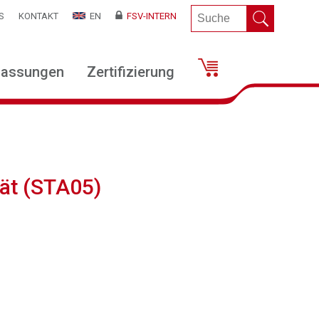
S
KONTAKT
EN
FSV-INTERN
lassungen
Zertifizierung
tät (STA05)