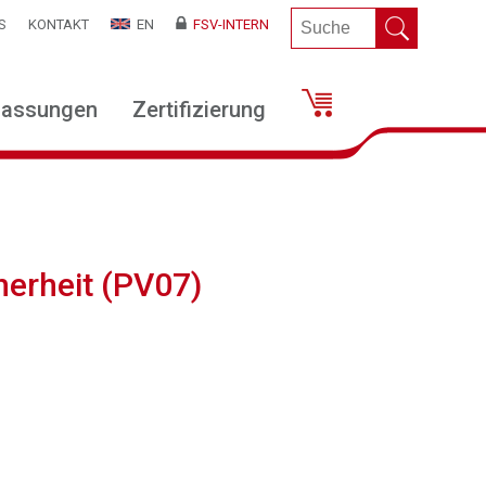
S
KONTAKT
EN
FSV-INTERN
lassungen
Zertifizierung
herheit (PV07)