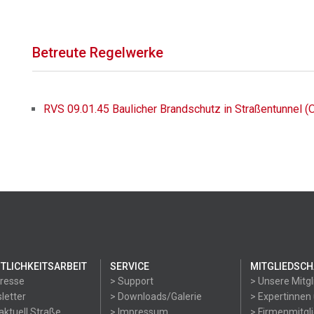
Betreute Regelwerke
RVS 09.01.45 Baulicher Brandschutz in Straßentunnel (
TLICHKEITSARBEIT
SERVICE
MITGLIEDSCH
Presse
> Support
> Unsere Mitgl
letter
> Downloads/Galerie
> Expertinnen
aktuell Straße
> Impressum
> Firmenmitgl