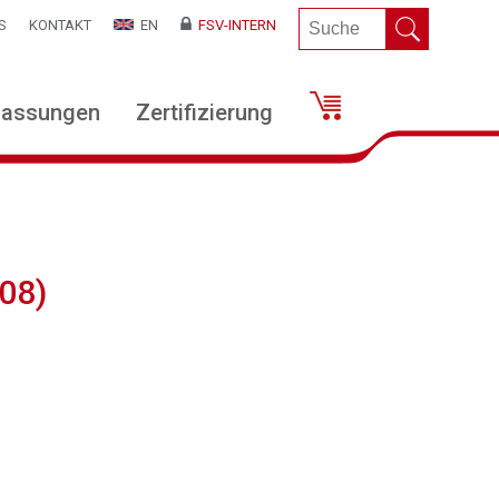
S
KONTAKT
EN
FSV-INTERN
lassungen
Zertifizierung
08)