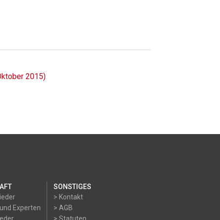
Oktober 2015)
AFT
SONSTIGES
ieder
> Kontakt
 und Experten
> AGB
ieder
> Statuten