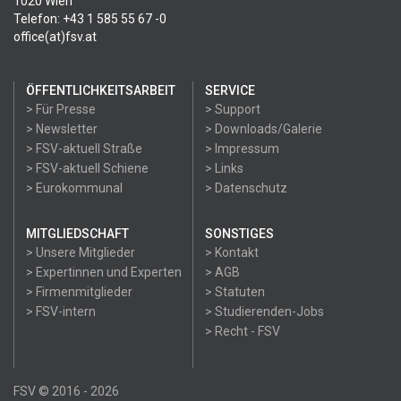
1020 Wien
Telefon: +43 1 585 55 67 -0
office(at)fsv.at
ÖFFENTLICHKEITSARBEIT
SERVICE
> Für Presse
> Support
> Newsletter
> Downloads/Galerie
> FSV-aktuell Straße
> Impressum
> FSV-aktuell Schiene
> Links
> Eurokommunal
> Datenschutz
MITGLIEDSCHAFT
SONSTIGES
> Unsere Mitglieder
> Kontakt
> Expertinnen und Experten
> AGB
> Firmenmitglieder
> Statuten
> FSV-intern
> Studierenden-Jobs
> Recht - FSV
FSV © 2016 - 2026