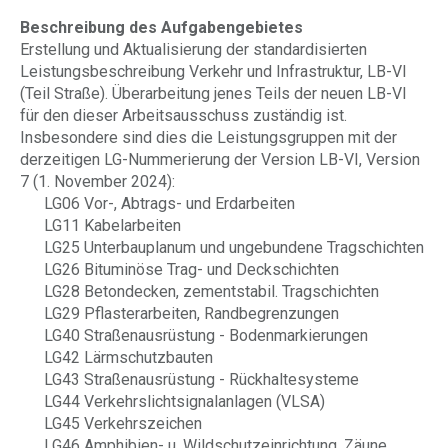
Beschreibung des Aufgabengebietes
Erstellung und Aktualisierung der standardisierten
Leistungsbeschreibung Verkehr und Infrastruktur, LB-VI
(Teil Straße). Überarbeitung jenes Teils der neuen LB-VI
für den dieser Arbeitsausschuss zuständig ist.
Insbesondere sind dies die Leistungsgruppen mit der
derzeitigen LG-Nummerierung der Version LB-VI, Version
7 (1. November 2024):
LG06 Vor-, Abtrags- und Erdarbeiten
LG11 Kabelarbeiten
LG25 Unterbauplanum und ungebundene Tragschichten
LG26 Bituminöse Trag- und Deckschichten
LG28 Betondecken, zementstabil. Tragschichten
LG29 Pflasterarbeiten, Randbegrenzungen
LG40 Straßenausrüstung - Bodenmarkierungen
LG42 Lärmschutzbauten
LG43 Straßenausrüstung - Rückhaltesysteme
LG44 Verkehrslichtsignalanlagen (VLSA)
LG45 Verkehrszeichen
LG46 Amphibien- u. Wildschutzeinrichtung, Zäune