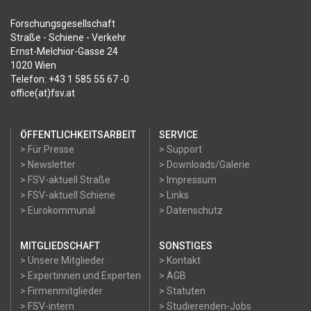
Forschungsgesellschaft
Straße - Schiene - Verkehr
Ernst-Melchior-Gasse 24
1020 Wien
Telefon: +43 1 585 55 67 -0
office(at)fsv.at
ÖFFENTLICHKEITSARBEIT
SERVICE
> Für Presse
> Support
> Newsletter
> Downloads/Galerie
> FSV-aktuell Straße
> Impressum
> FSV-aktuell Schiene
> Links
> Eurokommunal
> Datenschutz
MITGLIEDSCHAFT
SONSTIGES
> Unsere Mitglieder
> Kontakt
> Expertinnen und Experten
> AGB
> Firmenmitglieder
> Statuten
> FSV-intern
> Studierenden-Jobs