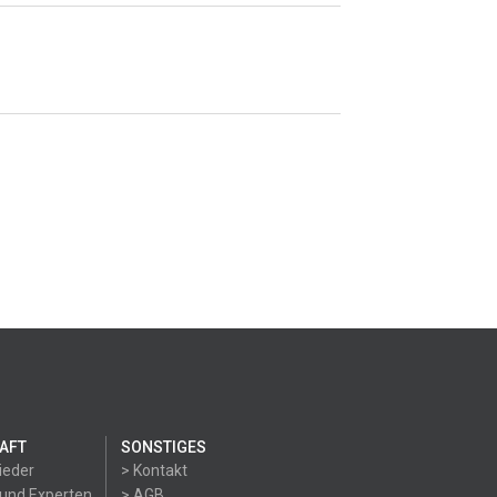
AFT
SONSTIGES
ieder
> Kontakt
 und Experten
> AGB