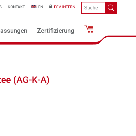
S
KONTAKT
EN
FSV-INTERN
lassungen
Zertifizierung
tee (AG-K-A)