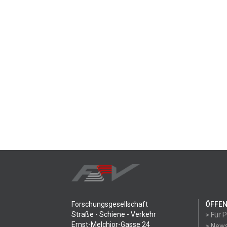
Forschungsgesellschaft
ÖFFEN
Straße - Schiene - Verkehr
> Für 
Ernst-Melchior-Gasse 24
> News