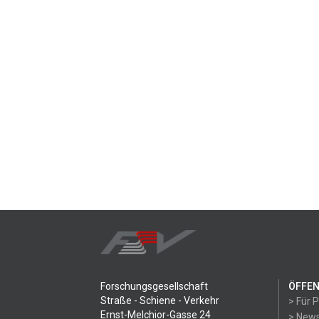
Forschungsgesellschaft
ÖFFEN
Straße - Schiene - Verkehr
> Für 
Ernst-Melchior-Gasse 24
> News