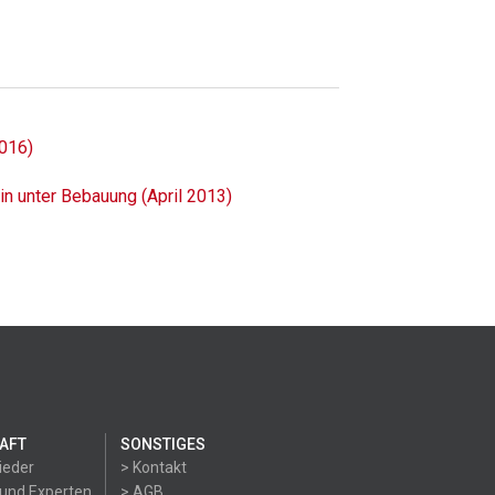
2016)
 unter Bebauung (April 2013)
AFT
SONSTIGES
ieder
> Kontakt
 und Experten
> AGB