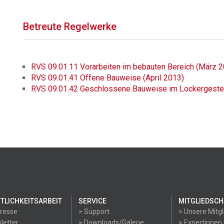
Betreute Regelwerke
RVS 09.01.11 Vorarbeiten im bebauten Bereich (März 
RVS 09.01.41 Offene Bauweise (April 2013)
RVS 09.01.42 Geschlossene Bauweise im Lockergestein
TLICHKEITSARBEIT
SERVICE
MITGLIEDSCH
Presse
> Support
> Unsere Mitgl
letter
> Downloads/Galerie
> Expertinnen