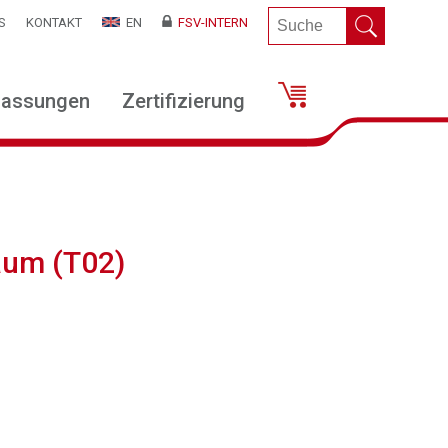
S
KONTAKT
EN
FSV-INTERN
lassungen
Zertifizierung
aum (T02)