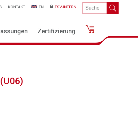
S
KONTAKT
EN
FSV-INTERN
lassungen
Zertifizierung
 (U06)