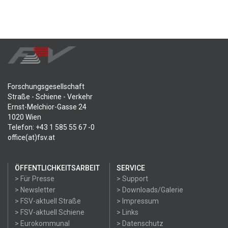
Forschungsgesellschaft
Straße - Schiene - Verkehr
Ernst-Melchior-Gasse 24
1020 Wien
Telefon: +43 1 585 55 67 -0
office(at)fsv.at
ÖFFENTLICHKEITSARBEIT
SERVICE
> Für Presse
> Support
> Newsletter
> Downloads/Galerie
> FSV-aktuell Straße
> Impressum
> FSV-aktuell Schiene
> Links
> Eurokommunal
> Datenschutz