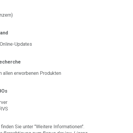
nzern)
tand
 Online-Updates
Recherche
n allen erworbenen Produkten
ABOs
rver
 RVS
finden Sie unter "Weitere Informationen".