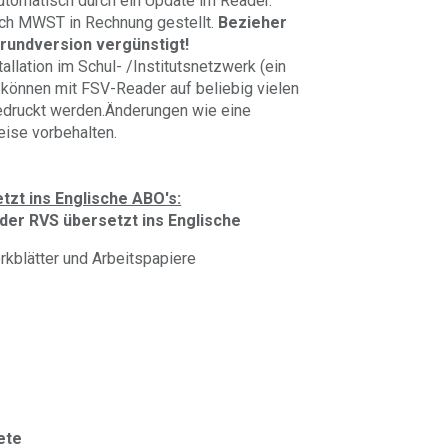
utomatisch durch ein Update im Reader.
ich MWST in Rechnung gestellt.
Bezieher
rundversion vergünstigt!
allation im Schul- /Institutsnetzwerk (ein
n können mit FSV-Reader auf beliebig vielen
druckt werden.
Änderungen wie eine
ise vorbehalten.
tzt ins Englische ABO's:
der RVS übersetzt ins Englische
erkblätter und Arbeitspapiere
ete