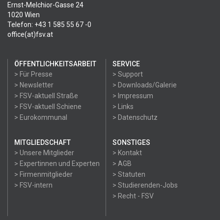
Ernst-Melchior-Gasse 24
1020 Wien
Telefon: +43 1 585 55 67 -0
office(at)fsv.at
ÖFFENTLICHKEITSARBEIT
SERVICE
> Für Presse
> Support
> Newsletter
> Downloads/Galerie
> FSV-aktuell Straße
> Impressum
> FSV-aktuell Schiene
> Links
> Eurokommunal
> Datenschutz
MITGLIEDSCHAFT
SONSTIGES
> Unsere Mitglieder
> Kontakt
> Expertinnen und Experten
> AGB
> Firmenmitglieder
> Statuten
> FSV-intern
> Studierenden-Jobs
> Recht - FSV