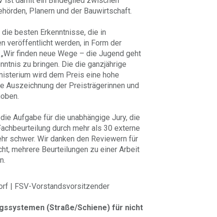
 ist damit ein Bindeglied zwischen
ehörden, Planern und der Bauwirtschaft.
h die besten Erkenntnisse, die in
n veröffentlicht werden, in Form der
„Wir finden neue Wege – die Jugend geht
enntnis zu bringen. Die die ganzjährige
isterium wird dem Preis eine hohe
ie Auszeichnung der Preisträgerinnen und
hoben.
die Aufgabe für die unabhängige Jury, die
Fachbeurteilung durch mehr als 30 externe
sehr schwer. Wir danken den Reviewern für
cht, mehrere Beurteilungen zu einer Arbeit
n.
ndorf | FSV-Vorstandsvorsitzender
ssystemen (Straße/Schiene) für nicht