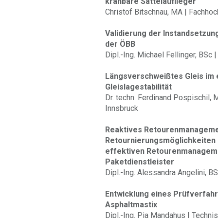
kranbare Sattelauflieger
Christof Bitschnau, MA | Fachho
Validierung der Instandsetzu
der ÖBB
Dipl.-Ing. Michael Fellinger, BSc 
Längsverschweißtes Gleis im 
Gleislagestabilität
Dr. techn. Ferdinand Pospischil,
Innsbruck
Reaktives Retourenmanagemen
Retournierungsmöglichkeiten 
effektiven Retourenmanageme
Paketdienstleister
Dipl.-Ing. Alessandra Angelini, B
Entwicklung eines Prüfverfahr
Asphaltmastix
Dipl.-Ing. Pia Mandahus | Techni