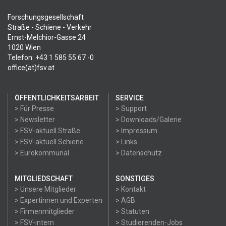
Forschungsgesellschaft
Straße - Schiene - Verkehr
Ernst-Melchior-Gasse 24
1020 Wien
Telefon: +43 1 585 55 67 -0
office(at)fsv.at
ÖFFENTLICHKEITSARBEIT
SERVICE
> Für Presse
> Support
> Newsletter
> Downloads/Galerie
> FSV-aktuell Straße
> Impressum
> FSV-aktuell Schiene
> Links
> Eurokommunal
> Datenschutz
MITGLIEDSCHAFT
SONSTIGES
> Unsere Mitglieder
> Kontakt
> Expertinnen und Experten
> AGB
> Firmenmitglieder
> Statuten
> FSV-intern
> Studierenden-Jobs