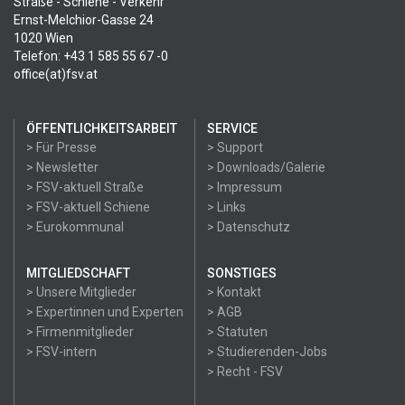
Straße - Schiene - Verkehr
Ernst-Melchior-Gasse 24
1020 Wien
Telefon: +43 1 585 55 67 -0
office(at)fsv.at
ÖFFENTLICHKEITSARBEIT
SERVICE
> Für Presse
> Support
> Newsletter
> Downloads/Galerie
> FSV-aktuell Straße
> Impressum
> FSV-aktuell Schiene
> Links
> Eurokommunal
> Datenschutz
MITGLIEDSCHAFT
SONSTIGES
> Unsere Mitglieder
> Kontakt
> Expertinnen und Experten
> AGB
> Firmenmitglieder
> Statuten
> FSV-intern
> Studierenden-Jobs
> Recht - FSV