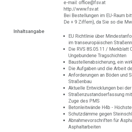
e-mail: office@fsv.at
http://www.fsv.at
Bei Bestellungen im EU-Raum bit
De + 9 Ziffern), da Sie so die Mw
Inhaltsangabe
EU Richtlinie über Mindestanfo
im transeuropäischen Straßen
Die RVS 8S.05.11 / Merkblatt 
Ungebundene Tragschichten
Baustellenabsicherung, ein wir
Die Aufgaben und die Arbeit d
Anforderungen an Böden und S
Straßenbau
Aktuelle Entwicklungen bei de
Straßenzustandserfassung m
Zuge des PMS
Betonleitwände H4b - Höchste
Schutzdämme gegen Steinschl
Abnahmevorschriften für Aspha
Asphaltarbeiten