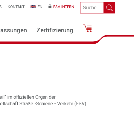
S
KONTAKT
EN
FSV-INTERN
lassungen
Zertifizierung
il“ im offiziellen Organ der
llschaft Straße -Schiene - Verkehr (FSV)