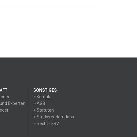
AFT
SONSTIGES
ieder
> Kontakt
 und Experten
> AGB
ieder
> Statuten
> Studierenden-Jobs
> Recht - FSV