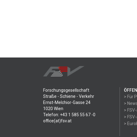
Forschungsgesellschaft
ÖFFEN
Straße - Schiene - Verkehr
> Für 
Ernst-Melchior-Gasse 24
> News
1020 Wien
> FSV-
Telefon: +43 1 585 55 67 -0
> FSV-
office(at)fsv.at
> Eur