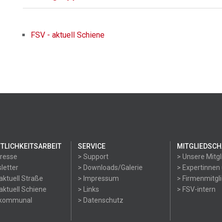
FSV - aktuell Schiene
TLICHKEITSARBEIT
SERVICE
MITGLIEDSCH
Presse
> Support
> Unsere Mitgl
letter
> Downloads/Galerie
> Expertinnen
aktuell Straße
> Impressum
> Firmenmitgl
aktuell Schiene
> Links
> FSV-intern
okommunal
> Datenschutz