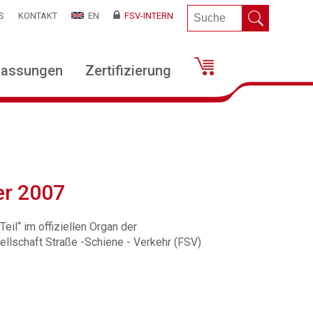
S
KONTAKT
EN
FSV-INTERN
lassungen
Zertifizierung
er 2007
eil“ im offiziellen Organ der
llschaft Straße -Schiene - Verkehr (FSV)