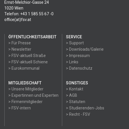
Ernst-Melchior-Gasse 24
1020 Wien
Telefon: +43 1 585 55 67 -0
office(at)fsv.at
ÖFFENTLICHKEITSARBEIT
SERVICE
> Für Presse
> Support
> Newsletter
> Downloads/Galerie
> FSV-aktuell Straße
> Impressum
> FSV-aktuell Schiene
> Links
> Eurokommunal
> Datenschutz
MITGLIEDSCHAFT
SONSTIGES
> Unsere Mitglieder
> Kontakt
> Expertinnen und Experten
> AGB
> Firmenmitglieder
> Statuten
> FSV-intern
> Studierenden-Jobs
> Recht - FSV